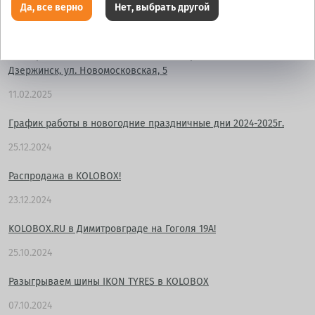
Новомосковская, 5
Да, все верно
Нет, выбрать другой
11.02.2025
Розыгрыш летних шин в ВК в честь открытия KOLOBOX в г.
Дзержинск, ул. Новомосковская, 5
11.02.2025
График работы в новогодние праздничные дни 2024-2025г.
25.12.2024
Распродажа в KOLOBOX!
23.12.2024
KOLOBOX.RU в Димитровграде на Гоголя 19А!
25.10.2024
Разыгрываем шины IKON TYRES в KOLOBOX
07.10.2024